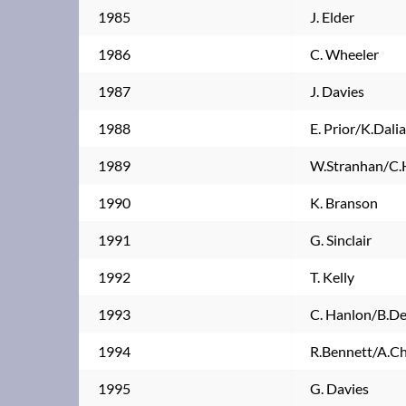
1985
J. Elder
1986
C. Wheeler
1987
J. Davies
1988
E. Prior/K.Dali
1989
W.Stranhan/C.
1990
K. Branson
1991
G. Sinclair
1992
T. Kelly
1993
C. Hanlon/B.D
1994
R.Bennett/A.Ch
1995
G. Davies