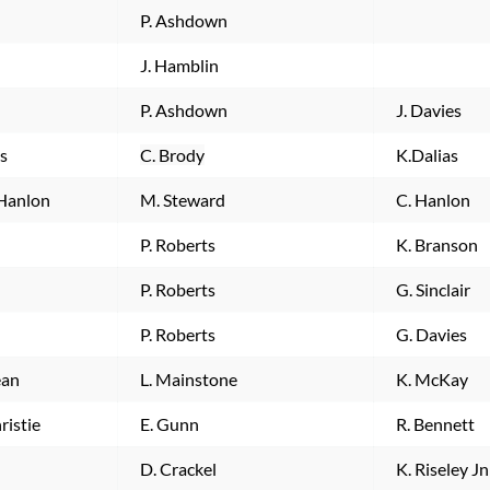
P. Ashdown
J. Hamblin
P. Ashdown
J. Davies
as
C. Brody
K.Dalias
Hanlon
M. Steward
C. Hanlon
P. Roberts
K. Branson
P. Roberts
G. Sinclair
P. Roberts
G. Davies
ean
L. Mainstone
K. McKay
ristie
E. Gunn
R. Bennett
D. Crackel
K. Riseley Jn