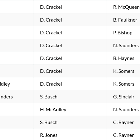
D. Crackel
R. McQueen
D. Crackel
B. Faulkner
D. Crackel
P. Bishop
D. Crackel
N. Saunders
D. Crackel
B. Haynes
D. Crackel
K. Somers
idley
D. Crackel
K. Somers
unders
S. Busch
G. Sinclair
H. McAulley
N. Saunders
S. Busch
C. Rayner
R. Jones
C. Rayner