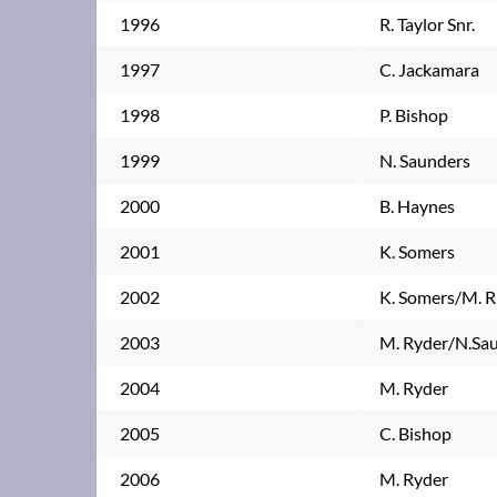
1996
R. Taylor Snr.
1997
C. Jackamara
1998
P. Bishop
1999
N. Saunders
2000
B. Haynes
2001
K. Somers
2002
K. Somers/M. R
2003
M. Ryder/N.Sa
2004
M. Ryder
2005
C. Bishop
2006
M. Ryder