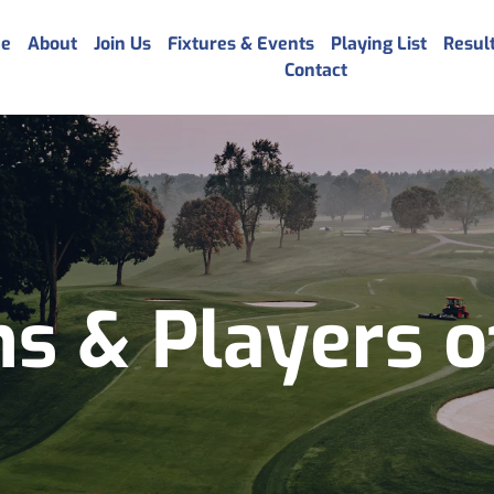
e
About
Join Us
Fixtures & Events
Playing List
Resul
Contact
 & Players o